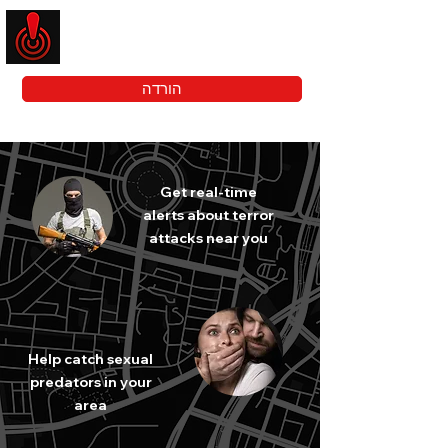
ZIRA
הורדה
Get real-time
alerts about terror
attacks near you
Help catch sexual
predators in your
area